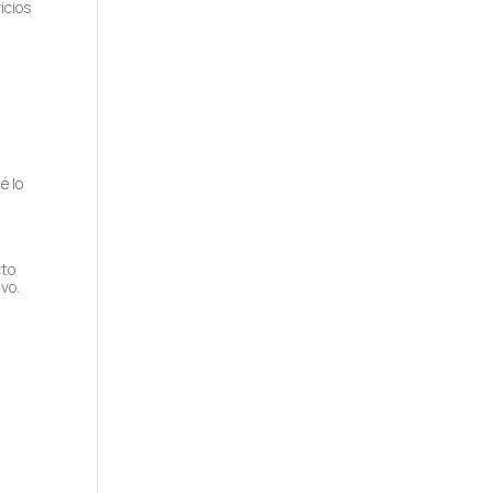
icios
é lo
cto
ivo.