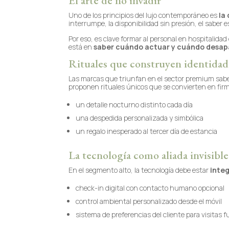
El arte de no invadir
Uno de los principios del lujo contemporáneo es
la
interrumpe, la disponibilidad sin presión, el saber e
Por eso, es clave formar al personal en hospitalidad
está en
saber cuándo actuar y cuándo desap
Rituales que construyen identidad
Las marcas que triunfan en el sector premium sabe
proponen rituales únicos que se convierten en firm
un detalle nocturno distinto cada día
una despedida personalizada y simbólica
un regalo inesperado al tercer día de estancia
La tecnología como aliada invisible
En el segmento alto, la tecnología debe estar
inte
check-in digital con contacto humano opcional
control ambiental personalizado desde el móvil
sistema de preferencias del cliente para visitas 