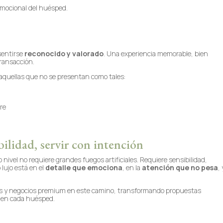
emocional del huésped.
 sentirse
reconocido y valorado
. Una experiencia memorable, bien
transacción.
n aquellas que no se presentan como tales:
re
ilidad, servir con intención
 nivel no requiere grandes fuegos artificiales. Requiere sensibilidad,
 lujo está en el
detalle que emociona
, en la
atención que no pesa
,
 y negocios premium en este camino, transformando propuestas
a en cada huésped.