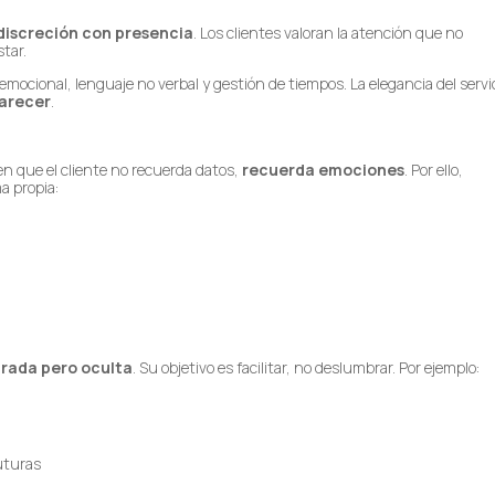
 discreción con presencia
. Los clientes valoran la atención que no
star.
 emocional, lenguaje no verbal y gestión de tiempos. La elegancia del servi
arecer
.
n que el cliente no recuerda datos,
recuerda emociones
. Por ello,
a propia:
grada pero oculta
. Su objetivo es facilitar, no deslumbrar. Por ejemplo:
futuras