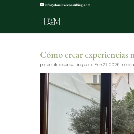
info@domluxeconsulting.com
Cómo crear experiencias m
por
domluxeconsulting.com
|
Ene 21, 2026
|
consul