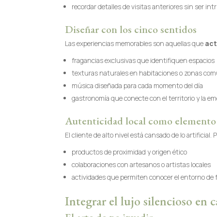
recordar detalles de visitas anteriores sin ser int
Diseñar con los cinco sentidos
Las experiencias memorables son aquellas que
act
fragancias exclusivas que identifiquen espacios
texturas naturales en habitaciones o zonas co
música diseñada para cada momento del día
gastronomía que conecte con el territorio y la e
Autenticidad local como elemento 
El cliente de alto nivel está cansado de lo artificia
productos de proximidad y origen ético
colaboraciones con artesanos o artistas locales
actividades que permiten conocer el entorno de f
Integrar el lujo silencioso en c