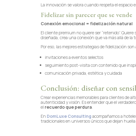
La innovación se valora cuando respeta el espacio 
Fidelizar sin parecer que se vende
Conexión emocional = fidelización natural
El cliente premium no quiere ser “retenido”. Quiere
diseñada, crea una conexión que va más allá de la 
Por eso, las mejores estrategias de fidelización so
invitaciones a eventos selectos
seguimiento post-visita con contenido que inspi
comunicación privada, estética y cuidada
Conclusión: diseñar con sensib
Crear experiencias memorables para clientes de alto
autenticidad y visión. Es entender que el verdadero
el
recuerdo que perdura
.
En
DomLuxe Consulting
acompañamos a hoteles
tradicionales en universos únicos que dejan huell