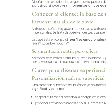
Diseñar esas experiencias exige un enfoque sensibl
exclusivos, sino de
crear momentos únicos qu
Conocer al cliente: la base d
Escuchar más allá de lo obvio
Antes de diseñar, hay que entender. Los clientes de
impersonales. Se trata de observar gestos, compre
La clave está en construir
perfiles emocionales
relaja? ¿qué lo emociona?
Segmentación sutil, pero eficaz
No todos los clientes premium buscan lo mismo. Algun
con la naturaleza o la cultura local. Una buena estr
Claves para diseñar experienci
Personalización real, no superficial
Una carta con el nombre del huésped ya no impresio
significativos
, como:
adaptar el ritmo del servicio a la energía del client
proponer actividades basadas en sus intereses r