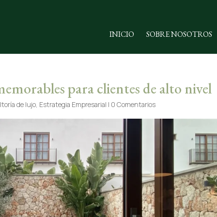
INICIO
SOBRE NOSOTROS
emorables para clientes de alto nivel
toría de lujo
,
Estrategia Empresarial
|
0 Comentarios