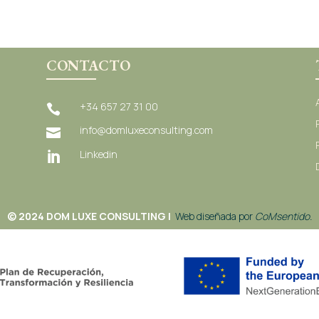
CONTACTO
+34 657 27 31 00

info@domluxeconsulting.com

Linkedin

© 2024 DOM LUXE CONSULTING |
Web diseñada por
C
oMsentido.