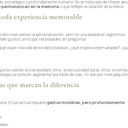
e, estratégico y profundamente humano. No se trata solo de ofrecer serv
e permanezcan en la memoria
y que reflejen el carácter de la marca.
e toda experiencia memorable
 alto nivel valoran la personalización, pero no una basada en algoritmos
nder gustos, anticipar necesidades sin preguntar.
que vayan más allá de los datos básicos: ¿qué inspira a ese huésped? ¿qu
os valoran la tranquilidad; otros, la exclusividad social; otros, el conta
ategia consiste en segmentar por estilo de vida, no solo por nivel adquisit
as que marcan la diferencia
na. El lujo actual requiere
gestos invisibles, pero profundamente
e
eales