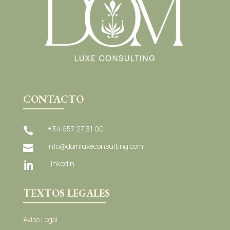
CONTACTO
+34 657 27 31 00

info@domluxeconsulting.com

Linkedin

TEXTOS LEGALES
Aviso Legal