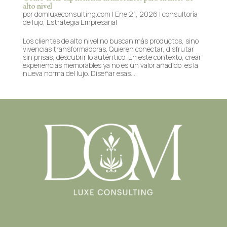
alto nivel
por
domluxeconsulting.com
|
Ene 21, 2026
|
consultoría
de lujo
,
Estrategia Empresarial
Los clientes de alto nivel no buscan más productos, sino
vivencias transformadoras. Quieren conectar, disfrutar
sin prisas, descubrir lo auténtico. En este contexto, crear
experiencias memorables ya no es un valor añadido: es la
nueva norma del lujo. Diseñar esas...