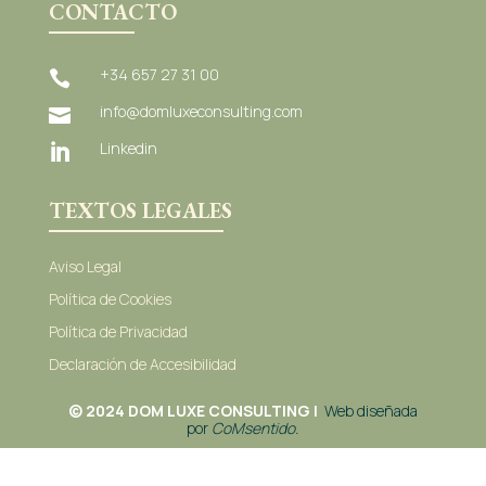
CONTACTO
+34 657 27 31 00

info@domluxeconsulting.com

Linkedin

TEXTOS LEGALES
Aviso Legal
Política de Cookies
Política de Privacidad
Declaración de Accesibilidad
© 2024 DOM LUXE CONSULTING |
Web diseñada
por
C
oMsentido.